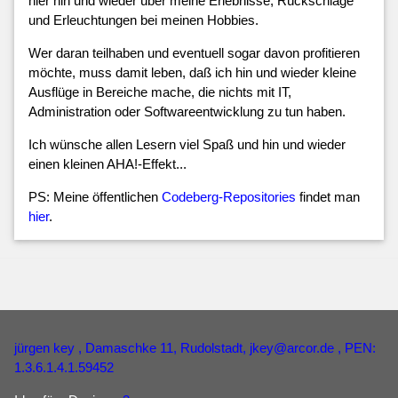
hier hin und wieder über meine Erlebnisse, Rückschläge
und Erleuchtungen bei meinen Hobbies.
Wer daran teilhaben und eventuell sogar davon profitieren
möchte, muss damit leben, daß ich hin und wieder kleine
Ausflüge in Bereiche mache, die nichts mit IT,
Administration oder Softwareentwicklung zu tun haben.
Ich wünsche allen Lesern viel Spaß und hin und wieder
einen kleinen AHA!-Effekt...
PS: Meine öffentlichen
Codeberg-Repositories
findet man
hier
.
jürgen key
, Damaschke 11, Rudolstadt,
jkey
@
arcor
.
de
, PEN:
1.3.6.1.4.1.59452