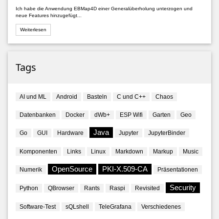
Ich habe die Anwendung EBMap4D einer Generalüberholung unterzogen und
neue Features hinzugefügt...
Weiterlesen
Tags
AI und ML
Android
Basteln
C und C++
Chaos
Datenbanken
Docker
dWb+
ESP Wifi
Garten
Geo
Java
Go
GUI
Hardware
Jupyter
JupyterBinder
Komponenten
Links
Linux
Markdown
Markup
Music
OpenSource
PKI-X.509-CA
Numerik
Präsentationen
Security
Python
QBrowser
Rants
Raspi
Revisited
Software-Test
sQLshell
TeleGrafana
Verschiedenes