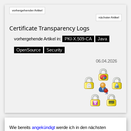
vorhergehender Artikel
nächster Artikel
Certificate Transparency Logs
vorhergehende Artikel in:
PKI-X.509-CA
Java
OpenSource
Security
06.04.2026
Wie bereits
angekündigt
werde ich in den nächsten