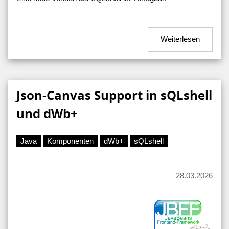
Weiterlesen
Json-Canvas Support in sQLshell
und dWb+
Java
Komponenten
dWb+
sQLshell
28.03.2026