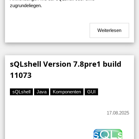
zugrundeliegen.
Weiterlesen
sQLshell Version 7.8pre1 build
11073
sQLshell
Java
Komponenten
GUI
17.08.2025