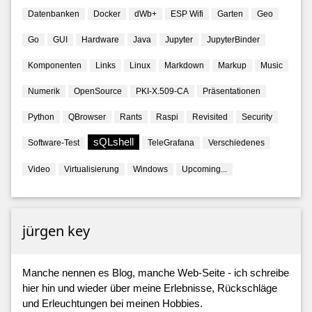
Datenbanken
Docker
dWb+
ESP Wifi
Garten
Geo
Go
GUI
Hardware
Java
Jupyter
JupyterBinder
Komponenten
Links
Linux
Markdown
Markup
Music
Numerik
OpenSource
PKI-X.509-CA
Präsentationen
Python
QBrowser
Rants
Raspi
Revisited
Security
sQLshell
Software-Test
TeleGrafana
Verschiedenes
Video
Virtualisierung
Windows
Upcoming...
jürgen key
Manche nennen es Blog, manche Web-Seite - ich schreibe
hier hin und wieder über meine Erlebnisse, Rückschläge
und Erleuchtungen bei meinen Hobbies.