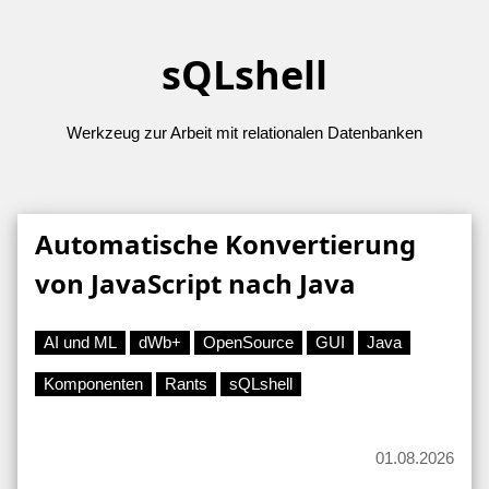
sQLshell
Werkzeug zur Arbeit mit relationalen Datenbanken
Automatische Konvertierung
von JavaScript nach Java
AI und ML
dWb+
OpenSource
GUI
Java
Komponenten
Rants
sQLshell
01.08.2026