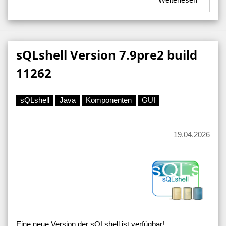
sQLshell Version 7.9pre2 build
11262
sQLshell
Java
Komponenten
GUI
19.04.2026
Eine neue Version der sQLshell ist verfügbar!