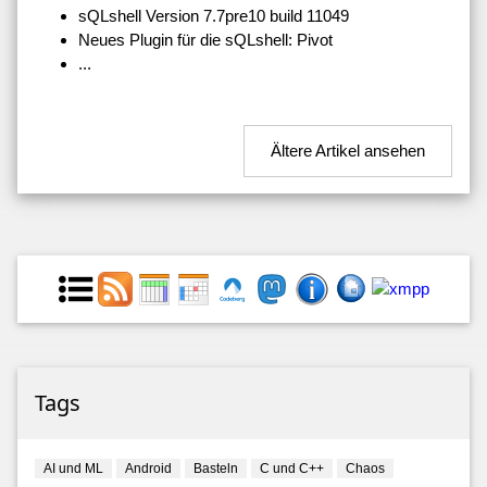
sQLshell Version 7.7pre10 build 11049
Neues Plugin für die sQLshell: Pivot
...
Ältere Artikel ansehen
Tags
AI und ML
Android
Basteln
C und C++
Chaos