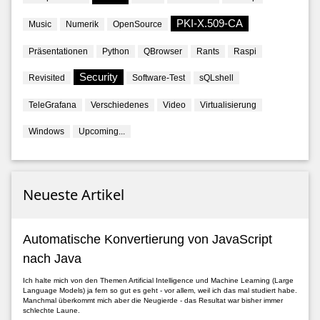
PKI-X.509-CA
Music
Numerik
OpenSource
Präsentationen
Python
QBrowser
Rants
Raspi
Security
Revisited
Software-Test
sQLshell
TeleGrafana
Verschiedenes
Video
Virtualisierung
Windows
Upcoming...
Neueste Artikel
Automatische Konvertierung von JavaScript
nach Java
Ich halte mich von den Themen Artificial Intelligence und Machine Learning (Large
Language Models) ja fern so gut es geht - vor allem, weil ich das mal studiert habe.
Manchmal überkommt mich aber die Neugierde - das Resultat war bisher immer
schlechte Laune.