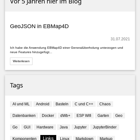
Vor 5 Jahren hier im Blog
GeoJSON in EBMap4D
31.07.2021
Ich habe die Anwendung EBMap4D einer Generalüberholung unterzogen und
neue Features hinzugefügt...
Weiterlesen
Tags
AI und ML
Android
Basteln
C und C++
Chaos
Datenbanken
Docker
dWb+
ESP Wifi
Garten
Geo
Go
GUI
Hardware
Java
Jupyter
JupyterBinder
Links
Komponenten
Linux
Markdown
Markup