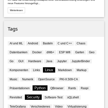
neue Features hinzugefügt...
Weiterlesen
Tags
AI und ML
Android
Basteln
C und C++
Chaos
Datenbanken
Docker
dWb+
ESP Wifi
Garten
Geo
Go
GUI
Hardware
Java
Jupyter
JupyterBinder
Linux
Komponenten
Links
Markdown
Markup
Music
Numerik
OpenSource
PKI-X.509-CA
Python
Präsentationen
QBrowser
Rants
Raspi
Security
Revisited
Software-Test
sQLshell
TeleGrafana
Verschiedenes
Video
Virtualisierung