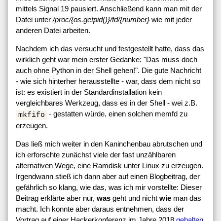
mittels Signal 19 pausiert. Anschließend kann man mit der
Datei unter
/proc/{os.getpid()}/fd/{number}
wie mit jeder
anderen Datei arbeiten.
Nachdem ich das versucht und festgestellt hatte, dass das
wirklich geht war mein erster Gedanke: "Das muss doch
auch ohne Python in der Shell gehen!". Die gute Nachricht
- wie sich hinterher herausstellte - war, dass dem nicht so
ist: es existiert in der Standardinstallation kein
vergleichbares Werkzeug, dass es in der Shell - wei z.B.
- gestatten würde, einen solchen memfd zu
mkfifo
erzeugen.
Das ließ mich weiter in den Kaninchenbau abrutschen und
ich erforschte zunächst viele der fast unzählbaren
alternativen Wege, eine Ramdisk unter Linux zu erzeugen.
Irgendwann stieß ich dann aber auf einen Blogbeitrag, der
gefährlich so klang, wie das, was ich mir vorstellte: Dieser
Beitrag erklärte aber nur,
was
geht und nicht
wie
man das
macht. Ich konnte aber daraus entnehmen, dass der
Vortrag auf einer Hackerkonferenz im Jahre 2018
gehalten