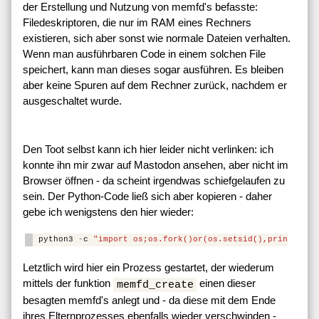
der Erstellung und Nutzung von memfd's befasste:
Filedeskriptoren, die nur im RAM eines Rechners
existieren, sich aber sonst wie normale Dateien verhalten.
Wenn man ausführbaren Code in einem solchen File
speichert, kann man dieses sogar ausführen. Es bleiben
aber keine Spuren auf dem Rechner zurück, nachdem er
ausgeschaltet wurde.
Den Toot selbst kann ich hier leider nicht verlinken: ich
konnte ihn mir zwar auf Mastodon ansehen, aber nicht im
Browser öffnen - da scheint irgendwas schiefgelaufen zu
sein. Der Python-Code ließ sich aber kopieren - daher
gebe ich wenigstens den hier wieder:
python3
-
c
"import os;os.fork()or(os.setsid(),print(f'/p
Letztlich wird hier ein Prozess gestartet, der wiederum
mittels der funktion
einen dieser
memfd_create
besagten memfd's anlegt und - da diese mit dem Ende
ihres Elternprozesses ebenfalls wieder verschwinden -