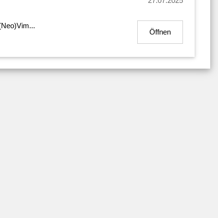
27.07.2025
 (Neo)Vim...
Öffnen