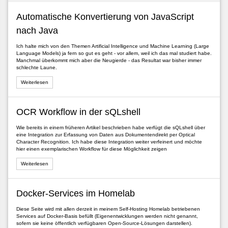
Automatische Konvertierung von JavaScript
nach Java
Ich halte mich von den Themen Artificial Intelligence und Machine Learning (Large
Language Models) ja fern so gut es geht - vor allem, weil ich das mal studiert habe.
Manchmal überkommt mich aber die Neugierde - das Resultat war bisher immer
schlechte Laune.
Weiterlesen
\\+'
)
?
1
:
'<1'
OCR Workflow in der sQLshell
Wie bereits in einem früheren Artikel beschrieben habe verfügt die sQLshell über
eine Integration zur Erfassung von Daten aus Dokumentendirekt per Optical
Character Recognition. Ich habe diese Integration weiter verfeinert und möchte
hier einen exemplarischen Workflow für diese Möglichkeit zeigen
Weiterlesen
Docker-Services im Homelab
Diese Seite wird mit allen derzeit in meinem Self-Hosting Homelab betriebenen
Services auf Docker-Basis befüllt (Eigenentwicklungen werden nicht genannt,
sofern sie keine öffentlich verfügbaren Open-Source-Lösungen darstellen).