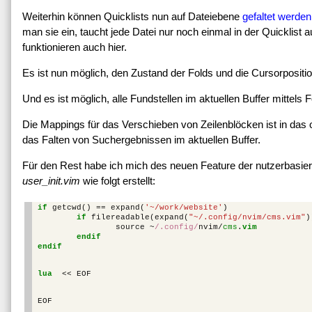
Weiterhin können Quicklists nun auf Dateiebene
gefaltet werden
man sie ein, taucht jede Datei nur noch einmal in der Quicklist 
funktionieren auch hier.
Es ist nun möglich, den Zustand der Folds und die Cursorpositio
Und es ist möglich, alle Fundstellen im aktuellen Buffer mittels 
Die Mappings für das Verschieben von Zeilenblöcken ist in das of
das Falten von Suchergebnissen im aktuellen Buffer.
Für den Rest habe ich mich des neuen Feature der nutzerbasier
user_init.vim
wie folgt erstellt:
if
 getcwd
()
==
 expand
(
'~/work/website'
)
if
 filereadable
(
expand
(
"~/.config/nvim/cms.vim"
)
                source 
~
/.config/
nvim/
cms
.
vim
endif
endif
lua
<<