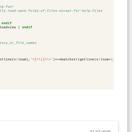
ng-fun/
lly-load-save-folds-of-files-except-for-help-files
endif
loadview 
|
endif
tory_or_file_names
etline
(
v
:lnum
),
'^[^\|]\\+'
)==
#matchstr
(
getline
(
v
:lnum
+
1
),
'^[^\|]