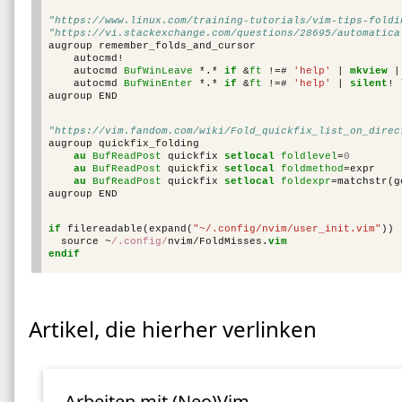
"https://www.linux.com/training-tutorials/vim-tips-foldi
"https://vi.stackexchange.com/questions/28695/automatica
augroup remember_folds_and_cursor

    autocmd
!
    autocmd 
BufWinLeave
 *.* 
if
 &
ft
!=
# 
'help'
|
mkview
|
    autocmd 
BufWinEnter
 *.* 
if
 &
ft
!=
# 
'help'
|
silent
!
 
"https://vim.fandom.com/wiki/Fold_quickfix_list_on_direc
augroup quickfix_folding

au
BufReadPost
 quickfix 
setlocal
foldlevel
=
0
au
BufReadPost
 quickfix 
setlocal
foldmethod
=
expr

au
BufReadPost
 quickfix 
setlocal
foldexpr
=
matchstr
(
g
if
 filereadable
(
expand
(
"~/.config/nvim/user_init.vim"
))
  source 
~
/.config/
nvim/FoldMisses.
vim
endif
Artikel, die hierher verlinken
Arbeiten mit (Neo)Vim