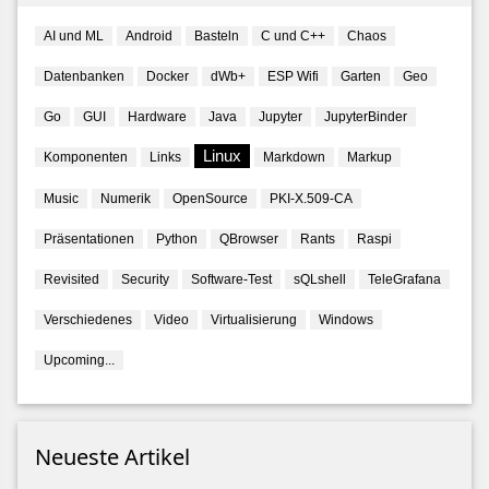
AI und ML
Android
Basteln
C und C++
Chaos
Datenbanken
Docker
dWb+
ESP Wifi
Garten
Geo
Go
GUI
Hardware
Java
Jupyter
JupyterBinder
Linux
Komponenten
Links
Markdown
Markup
Music
Numerik
OpenSource
PKI-X.509-CA
Präsentationen
Python
QBrowser
Rants
Raspi
Revisited
Security
Software-Test
sQLshell
TeleGrafana
Verschiedenes
Video
Virtualisierung
Windows
Upcoming...
Neueste Artikel