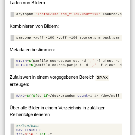
Laden von Bildern
anytopnm
'<path>/<source_file>.<suffix>'
Kombinieren von Bildern:
pamcomp
-xoff
=
-100
-yoff
=
-100
source.pnm
back.pam
Metadaten bestimmen:
WIDTH
=
$(
pamfile
source.pam
|
cut
-d
','
-f
2
|
cut
-d
' '
-f
HEIGHT
=
$(
pamfile
source.pam
|
cut
-d
','
-f
2
|
cut
-d
' '
-
Zufallswert in einem vorgegebenen Bereich
$MAX
erzeugen:
RAND
=
$(($(
dd
if
=
/dev/urandom
count
=
1
2
>
/dev/null
|
cksu
Über alle Bilder in einem Verzeichnis in zufälliger
Reihenfolge iterieren
#!/bin/bash -
SAVEIFS
=
$IFS
IFS
=
$'\n'
;
set