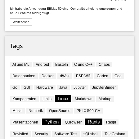
31.07.2021
Ich habe die Anwendung EBMap4D einer Generalüberholung unterzogen und
neue Features hinzugefügt...
Weiterlesen
Tags
AI und ML
Android
Basteln
C und C++
Chaos
Datenbanken
Docker
dWb+
ESP Wifi
Garten
Geo
Go
GUI
Hardware
Java
Jupyter
JupyterBinder
Linux
Komponenten
Links
Markdown
Markup
Music
Numerik
OpenSource
PKI-X.509-CA
Python
Rants
Präsentationen
QBrowser
Raspi
Revisited
Security
Software-Test
sQLshell
TeleGrafana