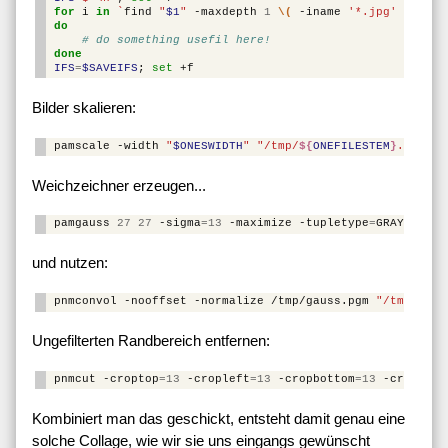
for
i
in
`
find
"
$1
"
-maxdepth
1
\(
-iname
'*.jpg'
-o
-in
do
# do something usefil here!
done
IFS
=
$SAVEIFS
;
set
Bilder skalieren:
pamscale
-width
"
$ONESWIDTH
"
"/tmp/
${
ONEFILESTEM
}
.pnm"
>
Weichzeichner erzeugen...
pamgauss
27
27
-sigma
=
13
-maximize
-tupletype
=
GRAYSCALE
und nutzen:
pnmconvol
-nooffset
-normalize
/tmp/gauss.pgm
"/tmp/S
${
O
Ungefilterten Randbereich entfernen:
pnmcut
-croptop
=
13
-cropleft
=
13
-cropbottom
=
13
-croprigh
Kombiniert man das geschickt, entsteht damit genau eine
solche Collage, wie wir sie uns eingangs gewünscht