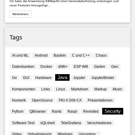
Ich habe die Anwendung EBMap4D einer Generalüberholung unterzogen und
neue Features hinzugefügt...
Weiterlesen
Tags
AI und ML
Android
Basteln
C und C++
Chaos
Datenbanken
Docker
dWb+
ESP Wifi
Garten
Geo
Java
Go
GUI
Hardware
Jupyter
JupyterBinder
Komponenten
Links
Linux
Markdown
Markup
Music
Numerik
OpenSource
PKI-X.509-CA
Präsentationen
Security
Python
QBrowser
Rants
Raspi
Revisited
Software-Test
sQLshell
TeleGrafana
Verschiedenes
Video
Virtualisierung
Windows
Upcoming...