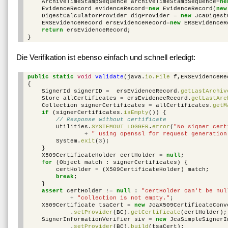
ArchiveTimeStampSequence
archiveTimeStampSequence
=
ne
EvidenceRecord
evidenceRecord
=
new
EvidenceRecord
(
new
DigestCalculatorProvider
digProvider
=
new
JcaDigest
ERSEvidenceRecord
ersEvidenceRecord
=
new
ERSEvidenceR
return
ersEvidenceRecord
;
}
Die Verifikation ist ebenso einfach und schnell erledigt:
public
static
void
validate
(
java
.
io
.
File
f
,
ERSEvidenceRe
{
SignerId
signerID
=
ersEvidenceRecord
.
getLastArchiv
Store
allCertificates
=
ersEvidenceRecord
.
getLastArc
Collection
signerCertificates
=
allCertificates
.
getM
if
(
signerCertificates
.
isEmpty
())
{
// Response without certificate
Utilities
.
SYSTEMOUT_LOGGER
.
error
(
"No signer cert
+
" using openssl for request generation
System
.
exit
(
3
);
}
X509CertificateHolder
certHolder
=
null
;
for
(
Object
match
:
signerCertificates
)
{
certHolder
=
(
X509CertificateHolder
)
match
;
break
;
}
assert
certHolder
!=
null
:
"certHolder can't be nul
+
"collection is not empty."
;
X509Certificate
tsaCert
=
new
JcaX509CertificateConv
.
setProvider
(
BC
).
getCertificate
(
certHolder
);
SignerInformationVerifier
siv
=
new
JcaSimpleSignerI
.
setProvider
(
BC
).
build
(
tsaCert
);