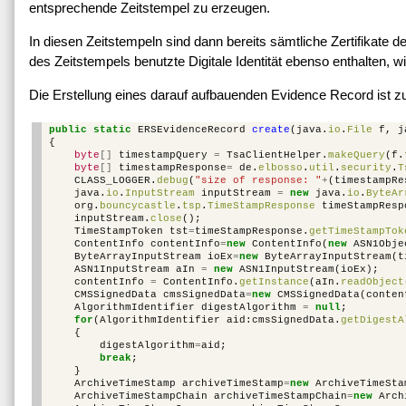
entsprechende Zeitstempel zu erzeugen.
In diesen Zeitstempeln sind dann bereits sämtliche Zertifikate de
des Zeitstempels benutzte Digitale Identität ebenso enthalten, w
Die Erstellung eines darauf aufbauenden Evidence Record ist z
public
static
ERSEvidenceRecord
create
(
java
.
io
.
File
f
,
j
{
byte
[]
timestampQuery
=
TsaClientHelper
.
makeQuery
(
f
.
byte
[]
timestampResponse
=
de
.
elbosso
.
util
.
security
.
T
CLASS_LOGGER
.
debug
(
"size of response: "
+
(
timestampRe
java
.
io
.
InputStream
inputStream
=
new
java
.
io
.
ByteAr
org
.
bouncycastle
.
tsp
.
TimeStampResponse
timeStampResp
inputStream
.
close
();
TimeStampToken
tst
=
timeStampResponse
.
getTimeStampTok
ContentInfo
contentInfo
=
new
ContentInfo
(
new
ASN1Obje
ByteArrayInputStream
ioEx
=
new
ByteArrayInputStream
(
t
ASN1InputStream
aIn
=
new
ASN1InputStream
(
ioEx
);
contentInfo
=
ContentInfo
.
getInstance
(
aIn
.
readObject
CMSSignedData
cmsSignedData
=
new
CMSSignedData
(
conten
AlgorithmIdentifier
digestAlgorithm
=
null
;
for
(
AlgorithmIdentifier
aid
:
cmsSignedData
.
getDigestA
{
digestAlgorithm
=
aid
;
break
;
}
ArchiveTimeStamp
archiveTimeStamp
=
new
ArchiveTimeSta
ArchiveTimeStampChain
archiveTimeStampChain
=
new
Arch