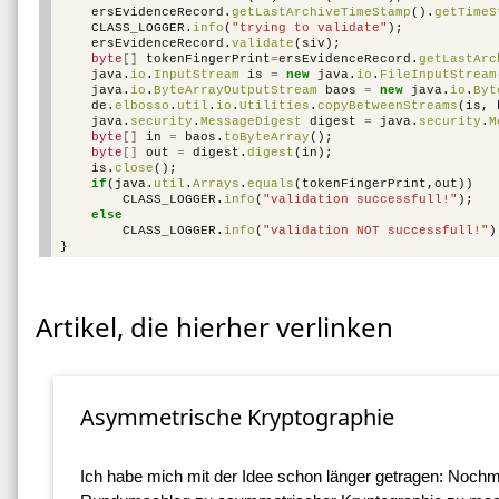
ersEvidenceRecord
.
getLastArchiveTimeStamp
().
getTimeS
CLASS_LOGGER
.
info
(
"trying to validate"
);
ersEvidenceRecord
.
validate
(
siv
);
byte
[]
tokenFingerPrint
=
ersEvidenceRecord
.
getLastArc
java
.
io
.
InputStream
is
=
new
java
.
io
.
FileInputStream
java
.
io
.
ByteArrayOutputStream
baos
=
new
java
.
io
.
Byt
de
.
elbosso
.
util
.
io
.
Utilities
.
copyBetweenStreams
(
is
,
java
.
security
.
MessageDigest
digest
=
java
.
security
.
M
byte
[]
in
=
baos
.
toByteArray
();
byte
[]
out
=
digest
.
digest
(
in
);
is
.
close
();
if
(
java
.
util
.
Arrays
.
equals
(
tokenFingerPrint
,
out
))
CLASS_LOGGER
.
info
(
"validation successfull!"
);
else
CLASS_LOGGER
.
info
(
"validation NOT successfull!"
)
}
Artikel, die hierher verlinken
Asymmetrische Kryptographie
Ich habe mich mit der Idee schon länger getragen: Nochm