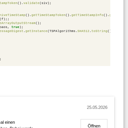
tampToken
().
validate
(
siv
);
hiveTimeStamp
().
getTimeStampToken
().
getTimeStampInfo
().
getMessag
(
f
);;
eArrayOutputStream
();
baos
,
true
);
essageDigest
.
getInstance
(
TSPAlgorithms
.
SHA512
.
toString
());
;
25.05.2026
al einen
Öffnen