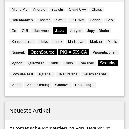
AI und ML
Android
Basteln
C und C++
Chaos
Datenbanken
Docker
dWb+
ESP Wifi
Garten
Geo
Java
Go
GUI
Hardware
Jupyter
JupyterBinder
CMSException
,
ERSException
,
OperatorCreationException
,
NoSuchAl
Komponenten
Links
Linux
Markdown
Markup
Music
OpenSource
PKI-X.509-CA
Numerik
Präsentationen
Security
Python
QBrowser
Rants
Raspi
Revisited
Software-Test
sQLshell
TeleGrafana
Verschiedenes
eArray
(
timeStampResponse
.
getTimeStampToken
().
toCMSSignedData
().
g
d
(
"DER"
));
Video
Virtualisierung
Windows
Upcoming...
Neueste Artikel
Automatische Konvertierung von JavaScript