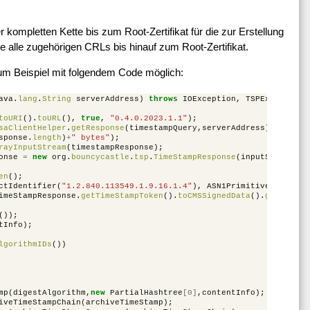
r kompletten Kette bis zum Root-Zertifikat für die zur Erstellung
ie alle zugehörigen CRLs bis hinauf zum Root-Zertifikat.
um Beispiel mit folgendem Code möglich:
ava
.
lang
.
String
serverAddress
)
throws
IOException
,
TSPException
,
toURI
().
toURL
(),
true
,
"0.4.0.2023.1.1"
);
saClientHelper
.
getResponse
(
timestampQuery
,
serverAddress
);
sponse
.
length
)
+
" bytes"
);
rayInputStream
(
timestampResponse
);
onse
=
new
org
.
bouncycastle
.
tsp
.
TimeStampResponse
(
inputStream
);
en
();
ctIdentifier
(
"1.2.840.113549.1.9.16.1.4"
),
ASN1Primitive
.
fromByt
imeStampResponse
.
getTimeStampToken
().
toCMSSignedData
().
getEncode
());
tInfo
);
lgorithmIDs
())
mp
(
digestAlgorithm
,
new
PartialHashtree
[
0
]
,
contentInfo
);
iveTimeStampChain
(
archiveTimeStamp
);