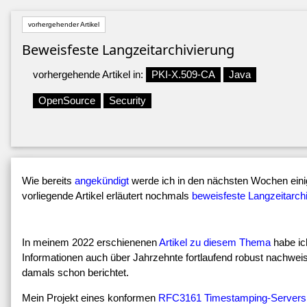
vorhergehender Artikel
Beweisfeste Langzeitarchivierung
vorhergehende Artikel in:
PKI-X.509-CA
Java
OpenSource
Security
Wie bereits
angekündigt
werde ich in den nächsten Wochen eini
vorliegende Artikel erläutert nochmals
beweisfeste Langzeitarch
In meinem 2022 erschienenen
Artikel zu diesem Thema
habe ich
Informationen auch über Jahrzehnte fortlaufend robust nachwe
damals schon berichtet.
Mein Projekt eines konformen
RFC3161 Timestamping-Servers