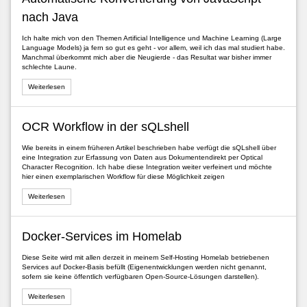
mpSequence
);
nach Java
VIDER_NAME
).
build
();
Ich halte mich von den Themen Artificial Intelligence und Machine Learning (Large
Language Models) ja fern so gut es geht - vor allem, weil ich das mal studiert habe.
Manchmal überkommt mich aber die Neugierde - das Resultat war bisher immer
schlechte Laune.
Weiterlesen
eption
,
ERSException
,
OperatorCreationException
,
NoSuchAlgorithm
OCR Workflow in der sQLshell
Wie bereits in einem früheren Artikel beschrieben habe verfügt die sQLshell über
eine Integration zur Erfassung von Daten aus Dokumentendirekt per Optical
Character Recognition. Ich habe diese Integration weiter verfeinert und möchte
hier einen exemplarischen Workflow für diese Möglichkeit zeigen
Weiterlesen
Docker-Services im Homelab
Diese Seite wird mit allen derzeit in meinem Self-Hosting Homelab betriebenen
Services auf Docker-Basis befüllt (Eigenentwicklungen werden nicht genannt,
sofern sie keine öffentlich verfügbaren Open-Source-Lösungen darstellen).
Weiterlesen