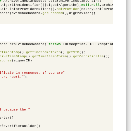
w
ArchiveTimeStampSequence
(
archiveTimeStampChain
);
AlgorithmIdentifier
[]
{
digestAlgorithm
},
null
,
null
,
archiveTimeSta
CalculatorProviderBuilder
().
setProvider
(
BouncyCastleProvider
.
PRO
ecord
(
evidenceRecord
.
getEncoded
(),
digProvider
);
cord
ersEvidenceRecord
)
throws
IOException
,
TSPException
,
CMSExc
eTimeStamp
().
getTimeStampToken
().
getSID
();
hiveTimeStamp
().
getTimeStampToken
().
getCertificates
();
atches
(
signerID
);
ificate in response. If you are"
 try -cert."
);
l because the "
erter
()
nfoVerifierBuilder
()