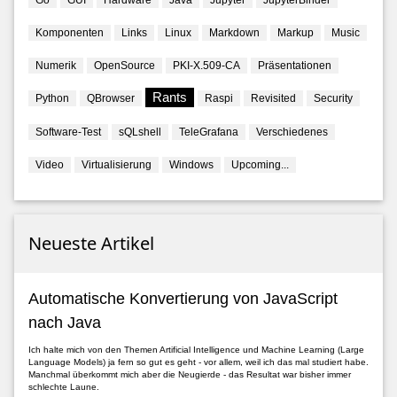
Komponenten
Links
Linux
Markdown
Markup
Music
Numerik
OpenSource
PKI-X.509-CA
Präsentationen
Rants
Python
QBrowser
Raspi
Revisited
Security
Software-Test
sQLshell
TeleGrafana
Verschiedenes
Video
Virtualisierung
Windows
Upcoming...
Neueste Artikel
Automatische Konvertierung von JavaScript
nach Java
Ich halte mich von den Themen Artificial Intelligence und Machine Learning (Large
Language Models) ja fern so gut es geht - vor allem, weil ich das mal studiert habe.
Manchmal überkommt mich aber die Neugierde - das Resultat war bisher immer
schlechte Laune.