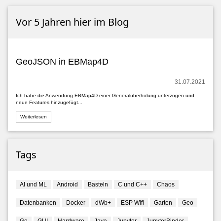
Vor 5 Jahren hier im Blog
GeoJSON in EBMap4D
31.07.2021
Ich habe die Anwendung EBMap4D einer Generalüberholung unterzogen und
neue Features hinzugefügt...
Weiterlesen
Tags
AI und ML
Android
Basteln
C und C++
Chaos
Datenbanken
Docker
dWb+
ESP Wifi
Garten
Geo
Go
GUI
Hardware
Java
Jupyter
JupyterBinder