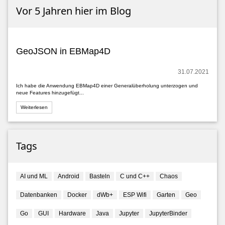
Vor 5 Jahren hier im Blog
GeoJSON in EBMap4D
31.07.2021
Ich habe die Anwendung EBMap4D einer Generalüberholung unterzogen und
neue Features hinzugefügt...
Weiterlesen
Tags
AI und ML
Android
Basteln
C und C++
Chaos
Datenbanken
Docker
dWb+
ESP Wifi
Garten
Geo
Go
GUI
Hardware
Java
Jupyter
JupyterBinder