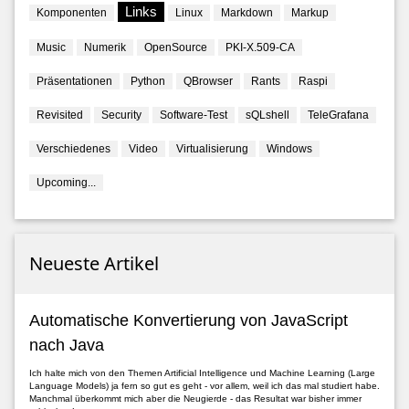
Links
Komponenten
Linux
Markdown
Markup
Music
Numerik
OpenSource
PKI-X.509-CA
Präsentationen
Python
QBrowser
Rants
Raspi
Revisited
Security
Software-Test
sQLshell
TeleGrafana
Verschiedenes
Video
Virtualisierung
Windows
Upcoming...
Neueste Artikel
Automatische Konvertierung von JavaScript
nach Java
Ich halte mich von den Themen Artificial Intelligence und Machine Learning (Large
Language Models) ja fern so gut es geht - vor allem, weil ich das mal studiert habe.
Manchmal überkommt mich aber die Neugierde - das Resultat war bisher immer