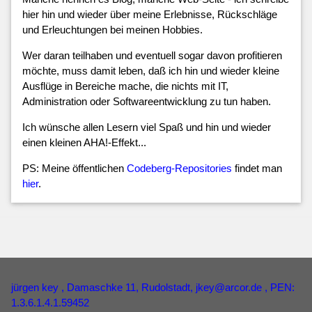
hier hin und wieder über meine Erlebnisse, Rückschläge
und Erleuchtungen bei meinen Hobbies.
Wer daran teilhaben und eventuell sogar davon profitieren
möchte, muss damit leben, daß ich hin und wieder kleine
Ausflüge in Bereiche mache, die nichts mit IT,
Administration oder Softwareentwicklung zu tun haben.
Ich wünsche allen Lesern viel Spaß und hin und wieder
einen kleinen AHA!-Effekt...
PS: Meine öffentlichen
Codeberg-Repositories
findet man
hier
.
jürgen key
, Damaschke 11, Rudolstadt,
jkey
@
arcor
.
de
, PEN:
1.3.6.1.4.1.59452