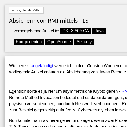
vorhergehender Artikel
Absichern von RMI mittels TLS
vorhergehende Artikel in:
PKI-X.509-CA
Java
Komponenten
OpenSource
Security
Wie bereits
angekündigt
werde ich in den nächsten Wochen eini
vorliegende Artikel erläutert die Absicherung von Javas Remote
Egentlich sollte es ja hier um asymmetrische Krypto gehen -
RM
Remote Method Invocation bedeutet und es dabei darum geht, da
physisch verschiedenen, nur durch Netzwerk verbundenen - Rec
zum Beispiel gegenseitig aufrufen ist Cybersecurity eben inzwi
Nun könnte man naiv herangehen und sagen: wenn zwei Prozes
TLS-Tunnel bauen und schon ist die Herausforderung keine mehr.