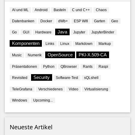
AI und ML
Android
Basteln
C und C++
Chaos
Datenbanken
Docker
dWb+
ESP Wifi
Garten
Geo
Java
Go
GUI
Hardware
Jupyter
JupyterBinder
Komponenten
Links
Linux
Markdown
Markup
OpenSource
PKI-X.509-CA
Music
Numerik
Präsentationen
Python
QBrowser
Rants
Raspi
Security
Revisited
Software-Test
sQLshell
TeleGrafana
Verschiedenes
Video
Virtualisierung
Windows
Upcoming...
Neueste Artikel