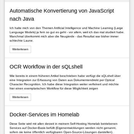
Automatische Konvertierung von JavaScript
nach Java
Ich halte mich von den Themen Artificial Intelligence und Machine Learning (Large
Language Models) ja fern so gut es geht - vor allem, weil ich das mal studiert habe.
Manchmal überkommt mich aber die Neugierde - das Resultat war bisher immer
schlechte Laune.
Weiterlesen
OCR Workflow in der sQLshell
Wie bereits in einem früheren Artikel beschrieben habe verfügt die sQLshell über
eine Integration zur Erfassung von Daten aus Dokumentendirekt per Optical
Character Recognition. Ich habe diese Integration weiter verfeinert und möchte
hier einen exemplarischen Workflow für diese Möglichkeit zeigen
Weiterlesen
Docker-Services im Homelab
Diese Seite wird mit allen derzeit in meinem Self-Hosting Homelab betriebenen
Services auf Docker-Basis befüllt (Eigenentwicklungen werden nicht genannt,
sofern sie keine öffentlich verfügbaren Open-Source-Lösungen darstellen).