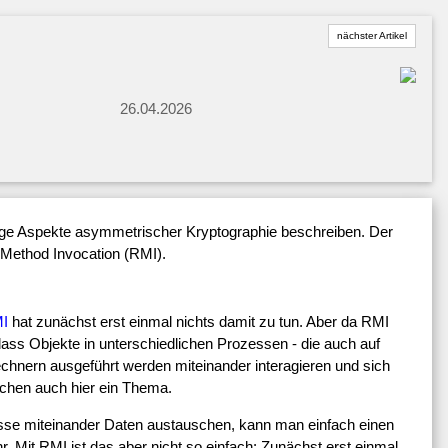
nächster Artikel
26.04.2026
ge Aspekte asymmetrischer Kryptographie beschreiben. Der
 Method Invocation (RMI).
I
hat zunächst erst einmal nichts damit zu tun. Aber da RMI
ss Objekte in unterschiedlichen Prozessen - die auch auf
hnern ausgeführt werden miteinander interagieren und sich
schen auch hier ein Thema.
se miteinander Daten austauschen, kann man einfach einen
 Mit RMI ist das aber nicht so einfach: Zunächst erst einmal