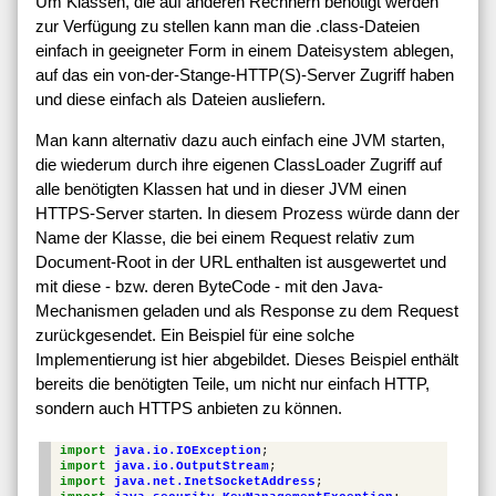
Um Klassen, die auf anderen Rechnern benötigt werden
zur Verfügung zu stellen kann man die .class-Dateien
einfach in geeigneter Form in einem Dateisystem ablegen,
auf das ein von-der-Stange-HTTP(S)-Server Zugriff haben
und diese einfach als Dateien ausliefern.
Man kann alternativ dazu auch einfach eine JVM starten,
die wiederum durch ihre eigenen ClassLoader Zugriff auf
alle benötigten Klassen hat und in dieser JVM einen
HTTPS-Server starten. In diesem Prozess würde dann der
Name der Klasse, die bei einem Request relativ zum
Document-Root in der URL enthalten ist ausgewertet und
mit diese - bzw. deren ByteCode - mit den Java-
Mechanismen geladen und als Response zu dem Request
zurückgesendet. Ein Beispiel für eine solche
Implementierung ist hier abgebildet. Dieses Beispiel enthält
bereits die benötigten Teile, um nicht nur einfach HTTP,
sondern auch HTTPS anbieten zu können.
import
java.io.IOException
;
import
java.io.OutputStream
;
import
java.net.InetSocketAddress
;