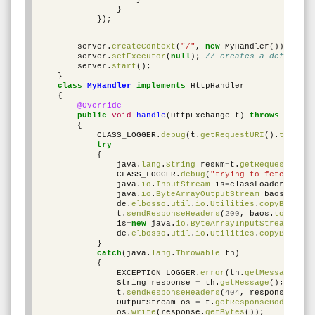
}
});
server
.
createContext
(
"/"
,
new
MyHandler
());
server
.
setExecutor
(
null
);
// creates a default e
server
.
start
();
}
class
MyHandler
implements
HttpHandler
{
@Override
public
void
handle
(
HttpExchange
t
)
throws
IOExce
{
CLASS_LOGGER
.
debug
(
t
.
getRequestURI
().
toStrin
try
{
java
.
lang
.
String
resNm
=
t
.
getRequestURI
()
CLASS_LOGGER
.
debug
(
"trying to fetch reso
java
.
io
.
InputStream
is
=
classLoaderProvid
java
.
io
.
ByteArrayOutputStream
baos
=
new
j
de
.
elbosso
.
util
.
io
.
Utilities
.
copyBetween
t
.
sendResponseHeaders
(
200
,
baos
.
toByteAr
is
=
new
java
.
io
.
ByteArrayInputStream
(
baos
de
.
elbosso
.
util
.
io
.
Utilities
.
copyBetween
}
catch
(
java
.
lang
.
Throwable
th
)
{
EXCEPTION_LOGGER
.
error
(
th
.
getMessage
(),
t
String
response
=
th
.
getMessage
();
t
.
sendResponseHeaders
(
404
,
response
.
leng
OutputStream
os
=
t
.
getResponseBody
();
os
.
write
(
response
.
getBytes
());