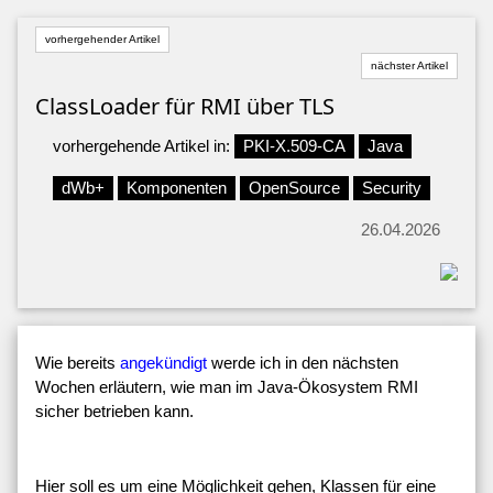
vorhergehender Artikel
nächster Artikel
ClassLoader für RMI über TLS
vorhergehende Artikel in:
PKI-X.509-CA
Java
dWb+
Komponenten
OpenSource
Security
26.04.2026
Wie bereits
angekündigt
werde ich in den nächsten
Wochen erläutern, wie man im Java-Ökosystem RMI
sicher betrieben kann.
Hier soll es um eine Möglichkeit gehen, Klassen für eine