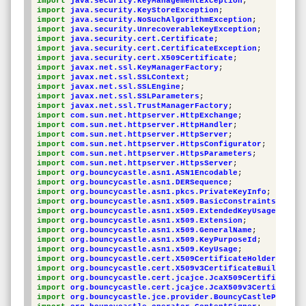
import
java.security.KeyManagementException
;
import
java.security.KeyStoreException
;
import
java.security.NoSuchAlgorithmException
;
import
java.security.UnrecoverableKeyException
;
import
java.security.cert.Certificate
;
import
java.security.cert.CertificateException
;
import
java.security.cert.X509Certificate
;
import
javax.net.ssl.KeyManagerFactory
;
import
javax.net.ssl.SSLContext
;
import
javax.net.ssl.SSLEngine
;
import
javax.net.ssl.SSLParameters
;
import
javax.net.ssl.TrustManagerFactory
;
import
com.sun.net.httpserver.HttpExchange
;
import
com.sun.net.httpserver.HttpHandler
;
import
com.sun.net.httpserver.HttpServer
;
import
com.sun.net.httpserver.HttpsConfigurator
;
import
com.sun.net.httpserver.HttpsParameters
;
import
com.sun.net.httpserver.HttpsServer
;
import
org.bouncycastle.asn1.ASN1Encodable
;
import
org.bouncycastle.asn1.DERSequence
;
import
org.bouncycastle.asn1.pkcs.PrivateKeyInfo
;
import
org.bouncycastle.asn1.x509.BasicConstraints
;
import
org.bouncycastle.asn1.x509.ExtendedKeyUsage
;
import
org.bouncycastle.asn1.x509.Extension
;
import
org.bouncycastle.asn1.x509.GeneralName
;
import
org.bouncycastle.asn1.x509.KeyPurposeId
;
import
org.bouncycastle.asn1.x509.KeyUsage
;
import
org.bouncycastle.cert.X509CertificateHolder
;
import
org.bouncycastle.cert.X509v3CertificateBuilder
;
import
org.bouncycastle.cert.jcajce.JcaX509CertificateCo
import
org.bouncycastle.cert.jcajce.JcaX509v3Certificate
import
org.bouncycastle.jce.provider.BouncyCastleProvide