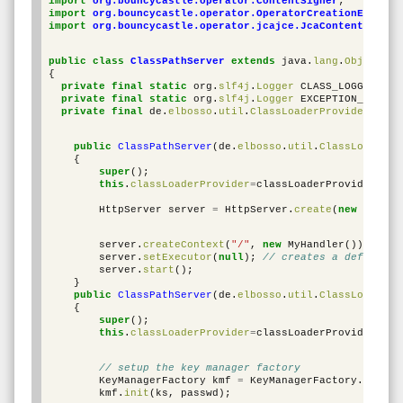
import
org.bouncycastle.operator.ContentSigner
;
import
org.bouncycastle.operator.OperatorCreationExcepti
import
org.bouncycastle.operator.jcajce.JcaContentSigner
public
class
ClassPathServer
extends
java
.
lang
.
Object
{
private
final
static
org
.
slf4j
.
Logger
CLASS_LOGGER
=
or
private
final
static
org
.
slf4j
.
Logger
EXCEPTION_LOGGER
private
final
de
.
elbosso
.
util
.
ClassLoaderProvider
clas
public
ClassPathServer
(
de
.
elbosso
.
util
.
ClassLoaderPr
{
super
();
this
.
classLoaderProvider
=
classLoaderProvider
;
HttpServer
server
=
HttpServer
.
create
(
new
InetSo
server
.
createContext
(
"/"
,
new
MyHandler
());
server
.
setExecutor
(
null
);
// creates a default e
server
.
start
();
}
public
ClassPathServer
(
de
.
elbosso
.
util
.
ClassLoaderPr
{
super
();
this
.
classLoaderProvider
=
classLoaderProvider
;
// setup the key manager factory
KeyManagerFactory
kmf
=
KeyManagerFactory
.
getIns
kmf
.
init
(
ks
,
passwd
);