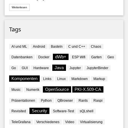
Weiterlesen
Tags
AI und ML
Android
Basteln
C und C++
Chaos
dWb+
Datenbanken
Docker
ESP Wifi
Garten
Geo
Java
Go
GUI
Hardware
Jupyter
JupyterBinder
Komponenten
Links
Linux
Markdown
Markup
OpenSource
PKI-X.509-CA
Music
Numerik
Präsentationen
Python
QBrowser
Rants
Raspi
Security
Revisited
Software-Test
sQLshell
TeleGrafana
Verschiedenes
Video
Virtualisierung