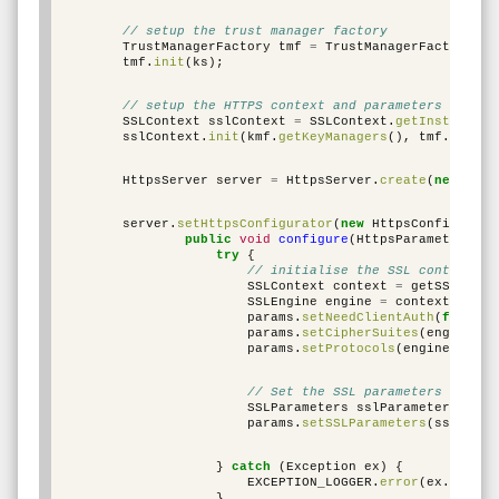
// setup the trust manager factory
TrustManagerFactory
tmf
=
TrustManagerFactory
.
ge
tmf
.
init
(
ks
);
// setup the HTTPS context and parameters
SSLContext
sslContext
=
SSLContext
.
getInstance
(
"
sslContext
.
init
(
kmf
.
getKeyManagers
(),
tmf
.
getTru
HttpsServer
server
=
HttpsServer
.
create
(
new
Inet
server
.
setHttpsConfigurator
(
new
HttpsConfigurato
public
void
configure
(
HttpsParameters
pa
try
{
// initialise the SSL context
SSLContext
context
=
getSSLConte
SSLEngine
engine
=
context
.
creat
params
.
setNeedClientAuth
(
false
);
params
.
setCipherSuites
(
engine
.
ge
params
.
setProtocols
(
engine
.
getEn
// Set the SSL parameters
SSLParameters
sslParameters
=
co
params
.
setSSLParameters
(
sslParam
}
catch
(
Exception
ex
)
{
EXCEPTION_LOGGER
.
error
(
ex
.
getMes
}