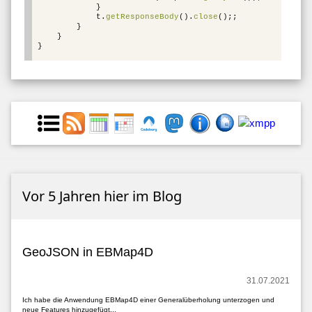
}
t
.
getResponseBody
().
close
();;
}
}
}
Vor 5 Jahren hier im Blog
GeoJSON in EBMap4D
31.07.2021
Ich habe die Anwendung EBMap4D einer Generalüberholung unterzogen und
neue Features hinzugefügt...