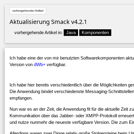
vorhergehender Artikel
Aktualisierung Smack v4.2.1
vorhergehende Artikel in:
Java
Komponenten
Ich habe eine der von mir benutzten Softwarekomponenten aktual
Version von
dWb+
verfügbar.
Ich habe hier bereits verschiedentlich über die Möglichkeiten g
Die Anwendung bindet verschiedenste Messaging-Schnittstellen
empfangen.
Nun war es an der Zeit, die Anwendung fit für die aktuelle Zeit 
Kommunikation über das Jabber- oder XMPP-Protokoll erneuert 
und nutze nunmehr die neueste verfügbare Version. Die zum 
Allerdings waren zwei Dinge relativ große Stolpersteine beim Um