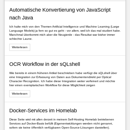
Automatische Konvertierung von JavaScript
nach Java
Ich halte mich von den Themen Artificial Intelligence und Machine Learning (Large
Language Models) ja fern so gut es geht - vor allem, weil ich das mal studiert habe.
Manchmal überkommt mich aber die Neugierde - das Resultat war bisher immer
schlechte Laune.
Weiterlesen
OCR Workflow in der sQLshell
Wie bereits in einem früheren Artikel beschrieben habe verfügt die sQLshell über
eine Integration zur Erfassung von Daten aus Dokumentendirekt per Optical
Character Recognition. Ich habe diese Integration weiter verfeinert und möchte
hier einen exemplarischen Workflow für diese Möglichkeit zeigen
Weiterlesen
Docker-Services im Homelab
Diese Seite wird mit allen derzeit in meinem Self-Hosting Homelab betriebenen
Services auf Docker-Basis befüllt (Eigenentwicklungen werden nicht genannt,
sofern sie keine öffentlich verfügbaren Open-Source-Lösungen darstellen).