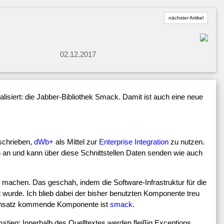
nächster Artikel
02.12.2017
isiert: die Jabber-Bibliothek Smack. Damit ist auch eine neue
eschrieben,
dWb+
als Mittel zur
Enterprise Integration
zu nutzen.
 an und kann über diese Schnittstellen Daten senden wie auch
zu machen. Das geschah, indem die Software-Infrastruktur für die
wurde. Ich blieb dabei der bisher benutzten Komponente treu
Einsatz kommende Komponente ist
smack
.
stieg: Innerhalb des Quelltextes werden fleißig Exceptions