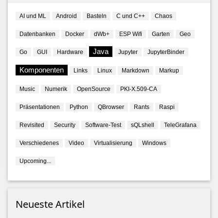
AI und ML
Android
Basteln
C und C++
Chaos
Datenbanken
Docker
dWb+
ESP Wifi
Garten
Geo
Java
Go
GUI
Hardware
Jupyter
JupyterBinder
Komponenten
Links
Linux
Markdown
Markup
Music
Numerik
OpenSource
PKI-X.509-CA
Präsentationen
Python
QBrowser
Rants
Raspi
Revisited
Security
Software-Test
sQLshell
TeleGrafana
Verschiedenes
Video
Virtualisierung
Windows
Upcoming...
Neueste Artikel