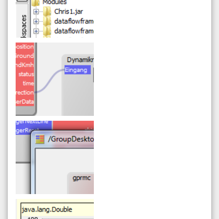
Screenshot
Workspace
Hierarchische Workspaces