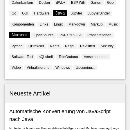
Datenbanken
Docker
dWb+
ESP Wifi
Garten
Geo
Java
Go
GUI
Hardware
Jupyter
JupyterBinder
Komponenten
Links
Linux
Markdown
Markup
Music
Numerik
OpenSource
PKI-X.509-CA
Präsentationen
Python
QBrowser
Rants
Raspi
Revisited
Security
Software-Test
sQLshell
TeleGrafana
Verschiedenes
Video
Virtualisierung
Windows
Upcoming...
Neueste Artikel
Automatische Konvertierung von JavaScript
nach Java
Ich halte mich von den Themen Artificial Intelligence und Machine Learning (Large