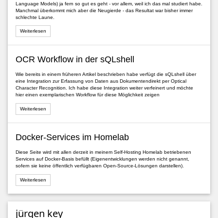
Language Models) ja fern so gut es geht - vor allem, weil ich das mal studiert habe.
Manchmal überkommt mich aber die Neugierde - das Resultat war bisher immer
schlechte Laune.
Weiterlesen
OCR Workflow in der sQLshell
Wie bereits in einem früheren Artikel beschrieben habe verfügt die sQLshell über
eine Integration zur Erfassung von Daten aus Dokumentendirekt per Optical
Character Recognition. Ich habe diese Integration weiter verfeinert und möchte
hier einen exemplarischen Workflow für diese Möglichkeit zeigen
Weiterlesen
Docker-Services im Homelab
Diese Seite wird mit allen derzeit in meinem Self-Hosting Homelab betriebenen
Services auf Docker-Basis befüllt (Eigenentwicklungen werden nicht genannt,
sofern sie keine öffentlich verfügbaren Open-Source-Lösungen darstellen).
Weiterlesen
jürgen key