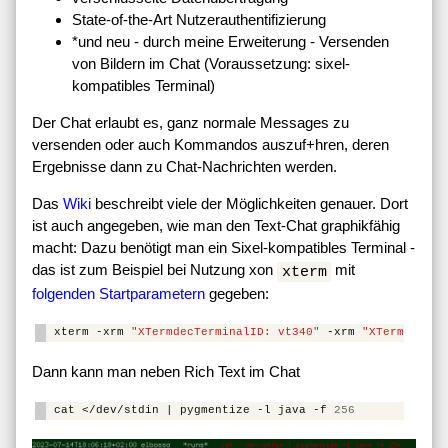
State-of-the-Art Nutzerauthentifizierung
*und neu - durch meine Erweiterung - Versenden
von Bildern im Chat (Voraussetzung: sixel-
kompatibles Terminal)
Der Chat erlaubt es, ganz normale Messages zu
versenden oder auch Kommandos auszuf+hren, deren
Ergebnisse dann zu Chat-Nachrichten werden.
Das
Wiki
beschreibt viele der Möglichkeiten genauer. Dort
ist auch angegeben, wie man den Text-Chat graphikfähig
macht: Dazu benötigt man ein Sixel-kompatibles Terminal -
das ist zum Beispiel bei Nutzung xon
mit
xterm
folgenden Startparametern
gegeben:
xterm
-xrm
"XTermdecTerminalID: vt340"
-xrm
"XTermnumCol
Dann kann man neben Rich Text im Chat
cat
</dev/stdin
|
pygmentize
-l
java
-f
256