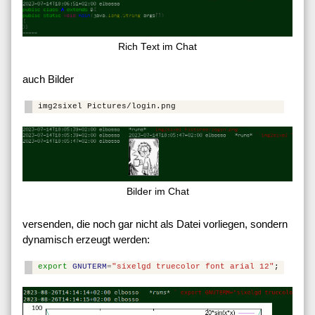
Rich Text im Chat
auch Bilder
img2sixel
Bilder im Chat
versenden, die noch gar nicht als Datei vorliegen, sondern
dynamisch erzeugt werden:
export
GNUTERM
=
"sixelgd truecolor font arial 12"
;
echo
p