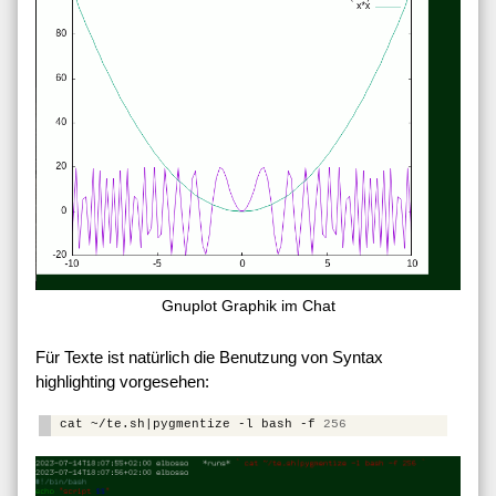
Gnuplot Graphik im Chat
Für Texte ist natürlich die Benutzung von Syntax
highlighting vorgesehen:
cat
~/te.sh
|
pygmentize
-l
bash
-f
256