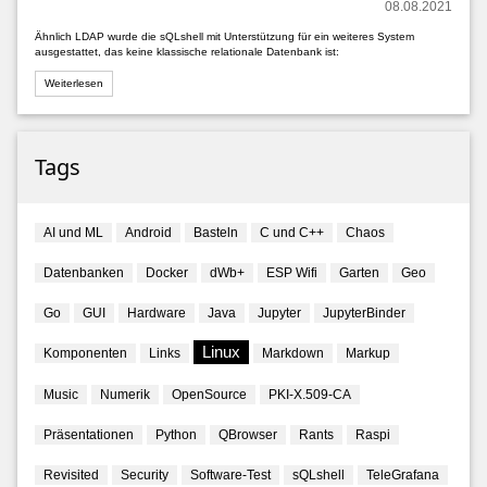
08.08.2021
Ähnlich LDAP wurde die sQLshell mit Unterstützung für ein weiteres System
ausgestattet, das keine klassische relationale Datenbank ist:
Weiterlesen
Tags
AI und ML
Android
Basteln
C und C++
Chaos
Datenbanken
Docker
dWb+
ESP Wifi
Garten
Geo
Go
GUI
Hardware
Java
Jupyter
JupyterBinder
Linux
Komponenten
Links
Markdown
Markup
Music
Numerik
OpenSource
PKI-X.509-CA
Präsentationen
Python
QBrowser
Rants
Raspi
Revisited
Security
Software-Test
sQLshell
TeleGrafana