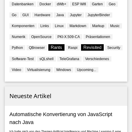
Datenbanken
Docker
dWb+
ESP Wifi
Garten
Geo
Go
GUI
Hardware
Java
Jupyter
JupyterBinder
Komponenten
Links
Linux
Markdown
Markup
Music
Numerik
OpenSource
PKI-X.509-CA
Präsentationen
Rants
Revisited
Python
QBrowser
Raspi
Security
Software-Test
sQLshell
TeleGrafana
Verschiedenes
Video
Virtualisierung
Windows
Upcoming...
Neueste Artikel
Automatische Konvertierung von JavaScript
nach Java
Ich halte mich von den Themen Artificial Intelligence und Machine Learning (Large