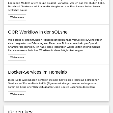
Language Models) ja fern so gut es geht - vor allem, weil ich das mal studiert habe.
Manchmal überkommt mich aber die Neugierde - das Resultat war bisher immer
schlechte Laune.
Weiterlesen
OCR Workflow in der sQLshell
Wie bereits in einem früheren Artikel beschrieben habe verfügt die sQLshell über
eine Integration zur Erfassung von Daten aus Dokumentendirekt per Optical
Character Recognition. Ich habe diese Integration weiter verfeinert und möchte
hier einen exemplarischen Workflow für diese Möglichkeit zeigen
Weiterlesen
Docker-Services im Homelab
Diese Seite wird mit allen derzeit in meinem Self-Hosting Homelab betriebenen
Services auf Docker-Basis befüllt (Eigenentwicklungen werden nicht genannt,
sofern sie keine öffentlich verfügbaren Open-Source-Lösungen darstellen).
Weiterlesen
jürgen key