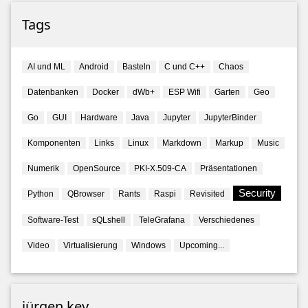
Tags
AI und ML
Android
Basteln
C und C++
Chaos
Datenbanken
Docker
dWb+
ESP Wifi
Garten
Geo
Go
GUI
Hardware
Java
Jupyter
JupyterBinder
Komponenten
Links
Linux
Markdown
Markup
Music
Numerik
OpenSource
PKI-X.509-CA
Präsentationen
Security
Python
QBrowser
Rants
Raspi
Revisited
Software-Test
sQLshell
TeleGrafana
Verschiedenes
Video
Virtualisierung
Windows
Upcoming...
jürgen key