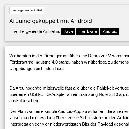
vorhergehender Artikel
Arduino gekoppelt mit Android
vorhergehende Artikel in:
Java
Hardware
Android
Wir beraten in der Firma gerade über eine Demo zur Veranschau
Förderantrag Industrie 4.0 stand, haben wir überlegt, zu demon
Umgebungen einbinden lässt.
Da Arduinogeräte mittlerweile fast alle über die Fähigkeit verfü
über einen USB-OTG-Adapter an ein Samsung Note 2 8.0 anzusc
auszutauschen.
Der Plan war, eine simple Android-App zu schaffen, die an eine
lauscht und dieses dann über serielle Schnittstelle an den Ardui
Interpretation der vier niederwertigsten Bits der Payload gesch