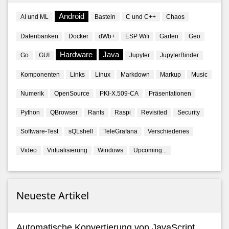
Android
AI und ML
Basteln
C und C++
Chaos
Datenbanken
Docker
dWb+
ESP Wifi
Garten
Geo
Hardware
Java
Go
GUI
Jupyter
JupyterBinder
Komponenten
Links
Linux
Markdown
Markup
Music
Numerik
OpenSource
PKI-X.509-CA
Präsentationen
Python
QBrowser
Rants
Raspi
Revisited
Security
Software-Test
sQLshell
TeleGrafana
Verschiedenes
Video
Virtualisierung
Windows
Upcoming...
Neueste Artikel
Automatische Konvertierung von JavaScript