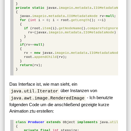
}
private
static
javax
.
imageio
.
metadata
.
IIOMetadataNode
ge
{
javax
.
imageio
.
metadata
.
IIOMetadataNode
rv
=
null
;
for
(
int
i
=
0
;
i
<
root
.
getLength
();
++
i
)
{
if
(
root
.
item
(
i
).
getNodeName
().
compareToIgnoreCase
(
n
rv
=
(
javax
.
imageio
.
metadata
.
IIOMetadataNode
)
root
.
i
}
}
if
(
rv
==
null
)
{
rv
=
new
javax
.
imageio
.
metadata
.
IIOMetadataNode
(
name
root
.
appendChild
(
rv
);
}
return
(
rv
);
}
Das Interface ist, wie man sieht, ein
über Instanzen von
java.util.Iterator
- Ich benutzte
java.awt.image.RenderedImage
folgenden Code um die anschließend gezeigte kurze
Animation ztu erstellen:
class
Producer
extends
Object
implements
java
.
util
.
Itera
{
private
final
int
stepsize
;