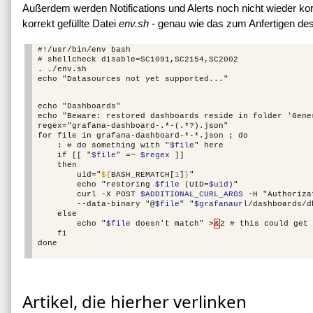
Außerdem werden Notifications und Alerts noch nicht wieder korr
korrekt gefüllte Datei
env.sh
- genau wie das zum Anfertigen de
#!/usr/bin/env
bash

#
shellcheck
disable=SC1091,SC2154,SC2002

.
./env.sh

echo
"Datasources
not
yet
echo
"Dashboards"

echo
"Beware:
restored
dashboards
reside
in
folder
'Gene
regex="grafana-dashboard-.*-(.*?).json"

for
file
in
grafana-dashboard-*-*.json
;
:
#
do
something
with
"
$file
"
if
[[
"
$file
"
=~
$regex
uid="
${
BASH_REMATCH
[
1
]
}
echo
"restoring
$file
(UID=
$uid
curl
-X
POST
$ADDITIONAL_CURL_ARGS
-H
"Authoriza
--data-binary
"@
$file
"
"
$grafanaurl
echo
"
$file
doesn't
match"
>
&
2
#
this
could
get
fi

Artikel, die hierher verlinken