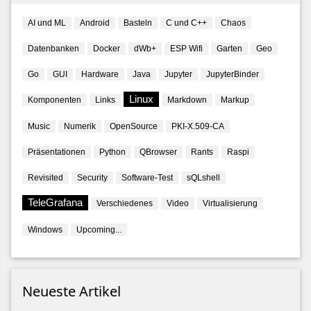
AI und ML
Android
Basteln
C und C++
Chaos
Datenbanken
Docker
dWb+
ESP Wifi
Garten
Geo
Go
GUI
Hardware
Java
Jupyter
JupyterBinder
Linux
Komponenten
Links
Markdown
Markup
Music
Numerik
OpenSource
PKI-X.509-CA
Präsentationen
Python
QBrowser
Rants
Raspi
Revisited
Security
Software-Test
sQLshell
pe=dash-db"
)
TeleGrafana
Verschiedenes
Video
Virtualisierung
Windows
Upcoming...
Neueste Artikel