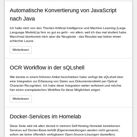
me"
Automatische Konvertierung von JavaScript
nach Java
Ich halte mich von den Themen Artificial Intelligence und Machine Learning (Large
Language Models) ja fern so gut es geht - vor allem, weil ich das mal studiert habe.
Manchmal überkommt mich aber die Neugierde - das Resultat war bisher immer
schlechte Laune.
Weiterlesen
OCR Workflow in der sQLshell
Wie bereits in einem früheren Artikel beschrieben habe verfügt die sQLshell über
eine Integration zur Erfassung von Daten aus Dokumentendirekt per Optical
Character Recognition. Ich habe diese Integration weiter verfeinert und möchte
hier einen exemplarischen Workflow für diese Möglichkeit zeigen
Weiterlesen
Docker-Services im Homelab
Diese Seite wird mit allen derzeit in meinem Self-Hosting Homelab betriebenen
Services auf Docker-Basis befüllt (Eigenentwicklungen werden nicht genannt,
sofern sie keine öffentlich verfügbaren Open-Source-Lösungen darstellen).