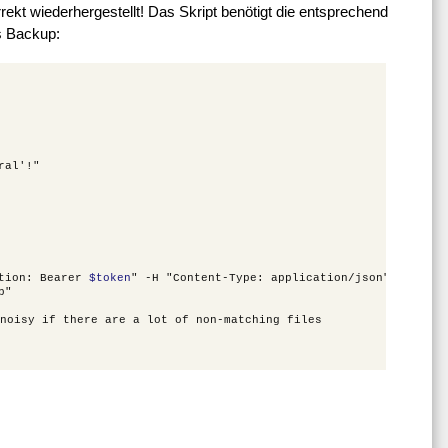
ekt wiederhergestellt! Das Skript benötigt die entsprechend
s Backup:
ral'!"

tion:
Bearer
$token
"
-H
"Content-Type:
application/json"
noisy
if
there
are
a
lot
of
non-matching