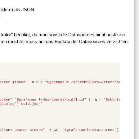
oldern) als JSON
N
tor" benötigt, da man sonst die Datasources nicht auslesen
umen möchte, muss auf das Backup der Datasources verzichten.
earer $token"
-
X
GET
"$grafanaurl/search?query=&starred=false&ty
token"
"$grafanaurl/dashboards/uid/$uid"
|
jq
>
"$shortname"
ta.slug')-$uid.json"
ation: Bearer $token"
-
X
GET
"$grafanaurl/datasources"
)
o