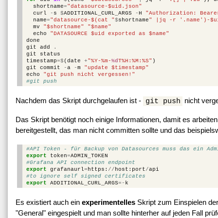
shortname
=
"datasource-$uid.json"
curl
-
s
$
ADDITIONAL_CURL_ARGS
-
H
"Authorization: Beare
name
=
"datasource-$(cat "
$
shortname
" |jq -r '.name')-$u
mv
"$shortname"
"$name"
echo
"DATASOURCE $uid exported as $name"
done
git
add
.
git
status
timestamp
=$
(
date
+
"%Y-%m-
%d
T%H:%M:%S"
)
git
commit
-
a
-
m
"update $timestamp"
echo
"git push nicht vergessen!"
#git push
Nachdem das Skript durchgelaufen ist -
nicht verg
git push
Das Skript benötigt noch einige Informationen, damit es arbeit
bereitgestellt, das man nicht committen sollte und das beispiels
#API Token - für Backup von Datasources muss das ein Adm
export
token
=
ADMIN_TOKEN
#Grafana API connection endpoint
export
grafanaurl
=
https
:
//
host
:
port
/
api
#to ignore self signed certificates
export
ADDITIONAL_CURL_ARGS
=-
k
Es existiert auch ein
experimentelles
Skript zum Einspielen der
"General" eingespielt und man sollte hinterher auf jeden Fall pr