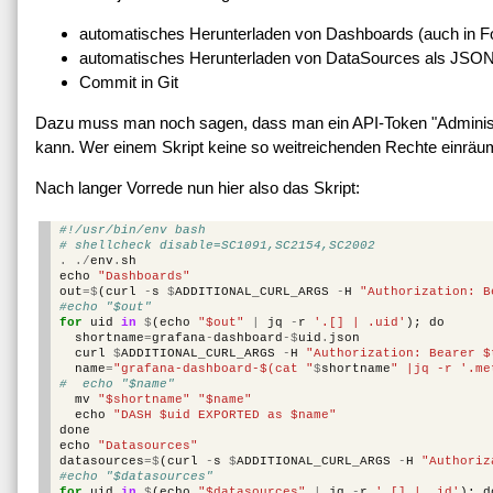
automatisches Herunterladen von Dashboards (auch in F
automatisches Herunterladen von DataSources als JSO
Commit in Git
Dazu muss man noch sagen, dass man ein API-Token "Administra
kann. Wer einem Skript keine so weitreichenden Rechte einrä
Nach langer Vorrede nun hier also das Skript:
#!/usr/bin/env bash
# shellcheck disable=SC1091,SC2154,SC2002
.
./
env
.
sh
echo
"Dashboards"
out
=$
(
curl
-
s
$
ADDITIONAL_CURL_ARGS
-
H
"Authorization: B
#echo "$out"
for
uid
in
$
(
echo
"$out"
|
jq
-
r
'.[] | .uid'
);
do
shortname
=
grafana
-
dashboard
-$
uid
.
json
curl
$
ADDITIONAL_CURL_ARGS
-
H
"Authorization: Bearer $
name
=
"grafana-dashboard-$(cat "
$
shortname
" |jq -r '.me
#  echo "$name"
mv
"$shortname"
"$name"
echo
"DASH $uid EXPORTED as $name"
done
echo
"Datasources"
datasources
=$
(
curl
-
s
$
ADDITIONAL_CURL_ARGS
-
H
"Authoriz
#echo "$datasources"
for
uid
in
$
(
echo
"$datasources"
|
jq
-
r
'.[] | .id'
);
d