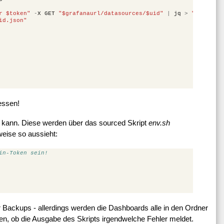
r $token"
-
X
GET
"$grafanaurl/datasources/$uid"
|
jq
>
"$shortna
id.json"
essen!
en kann. Diese werden über das sourced Skript
env.sh
weise so aussieht:
in-Token sein!
 Backups - allerdings werden die Dashboards alle in den Ordner
üfen, ob die Ausgabe des Skripts irgendwelche Fehler meldet.