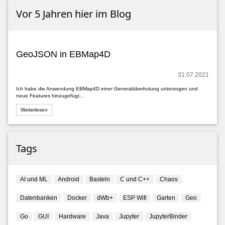
Vor 5 Jahren hier im Blog
GeoJSON in EBMap4D
31.07.2021
Ich habe die Anwendung EBMap4D einer Generalüberholung unterzogen und
neue Features hinzugefügt...
Weiterlesen
Tags
AI und ML
Android
Basteln
C und C++
Chaos
Datenbanken
Docker
dWb+
ESP Wifi
Garten
Geo
Go
GUI
Hardware
Java
Jupyter
JupyterBinder