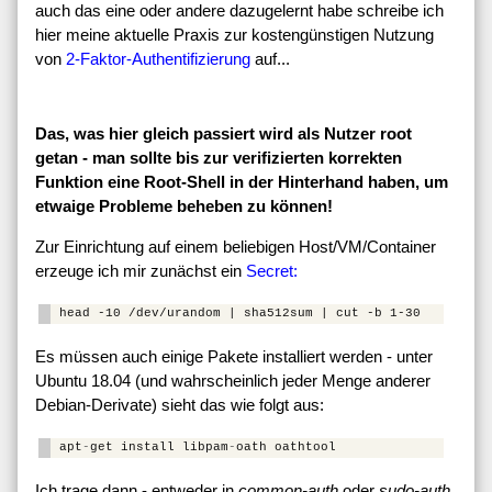
auch das eine oder andere dazugelernt habe schreibe ich
hier meine aktuelle Praxis zur kostengünstigen Nutzung
von
2-Faktor-Authentifizierung
auf...
Das, was hier gleich passiert wird als Nutzer root
getan - man sollte bis zur verifizierten korrekten
Funktion eine Root-Shell in der Hinterhand haben, um
etwaige Probleme beheben zu können!
Zur Einrichtung auf einem beliebigen Host/VM/Container
erzeuge ich mir zunächst ein
Secret:
Es müssen auch einige Pakete installiert werden - unter
Ubuntu 18.04 (und wahrscheinlich jeder Menge anderer
Debian-Derivate) sieht das wie folgt aus:
apt
-
get
install
libpam
-
oath
oathtool
Ich trage dann - entweder in
common-auth
oder
sudo-auth