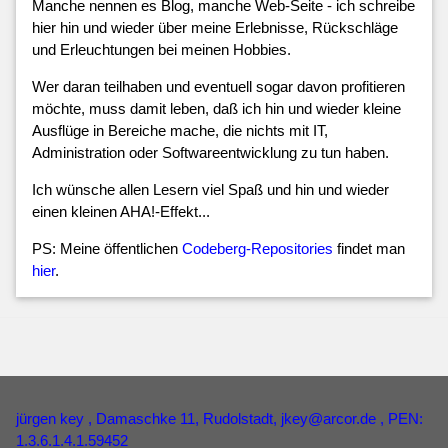
Manche nennen es Blog, manche Web-Seite - ich schreibe
hier hin und wieder über meine Erlebnisse, Rückschläge
und Erleuchtungen bei meinen Hobbies.
Wer daran teilhaben und eventuell sogar davon profitieren
möchte, muss damit leben, daß ich hin und wieder kleine
Ausflüge in Bereiche mache, die nichts mit IT,
Administration oder Softwareentwicklung zu tun haben.
Ich wünsche allen Lesern viel Spaß und hin und wieder
einen kleinen AHA!-Effekt...
PS: Meine öffentlichen
Codeberg-Repositories
findet man
hier
.
jürgen key
, Damaschke 11, Rudolstadt,
jkey
@
arcor
.
de
, PEN:
1.3.6.1.4.1.59452