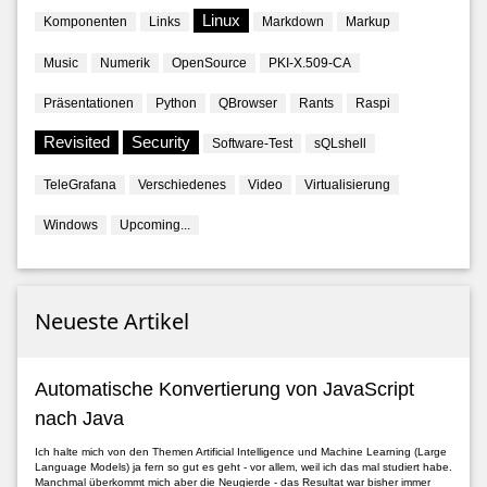
Linux
Komponenten
Links
Markdown
Markup
Music
Numerik
OpenSource
PKI-X.509-CA
Präsentationen
Python
QBrowser
Rants
Raspi
Revisited
Security
Software-Test
sQLshell
TeleGrafana
Verschiedenes
Video
Virtualisierung
Windows
Upcoming...
Neueste Artikel
Automatische Konvertierung von JavaScript
nach Java
Ich halte mich von den Themen Artificial Intelligence und Machine Learning (Large
Language Models) ja fern so gut es geht - vor allem, weil ich das mal studiert habe.
Manchmal überkommt mich aber die Neugierde - das Resultat war bisher immer