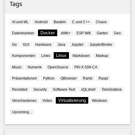
Tags
AI und ML
Android
Basteln
C und C++
Chaos
Docker
Datenbanken
dWb+
ESP Wifi
Garten
Geo
Go
GUI
Hardware
Java
Jupyter
JupyterBinder
Linux
Komponenten
Links
Markdown
Markup
Music
Numerik
OpenSource
PKI-X.509-CA
Präsentationen
Python
QBrowser
Rants
Raspi
Revisited
Security
Software-Test
sQLshell
TeleGrafana
Virtualisierung
Verschiedenes
Video
Windows
Upcoming...