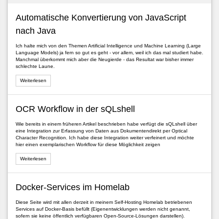
Automatische Konvertierung von JavaScript
nach Java
Ich halte mich von den Themen Artificial Intelligence und Machine Learning (Large
Language Models) ja fern so gut es geht - vor allem, weil ich das mal studiert habe.
Manchmal überkommt mich aber die Neugierde - das Resultat war bisher immer
schlechte Laune.
Weiterlesen
OCR Workflow in der sQLshell
Wie bereits in einem früheren Artikel beschrieben habe verfügt die sQLshell über
eine Integration zur Erfassung von Daten aus Dokumentendirekt per Optical
Character Recognition. Ich habe diese Integration weiter verfeinert und möchte
hier einen exemplarischen Workflow für diese Möglichkeit zeigen
Weiterlesen
Docker-Services im Homelab
Diese Seite wird mit allen derzeit in meinem Self-Hosting Homelab betriebenen
Services auf Docker-Basis befüllt (Eigenentwicklungen werden nicht genannt,
sofern sie keine öffentlich verfügbaren Open-Source-Lösungen darstellen).