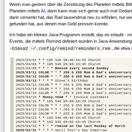
Wenn man gestern über die Zerstörung des Planeten mittels Bit
Planeten mittels
AI,
dann kann man sich gerne auch mal Gedanke
darin versenkt hat, das Rad tausendmal neu zu erfinden, nur 
gefunden hat, aus denen man Geld pressen konnte.
Ich habe ein kleines Java-Programm erstellt, das es erlaubt 
Events, die mittels Remind definiert wurden in Java-Anwendung
, die etwa
-b1msa2 ~/.config/remind/reminders.rem
2025/03/02 
* *
 105 540 09:00-10:45 Church

2025/03/09 
* *
 105 540 09:00-10:45 Church

2025/03/09 
* *
 * 
* Remind every second Sunday
2025/03/11 COLOR *
 * 
* 255 0 255 Mom & Dad's anniversary
2025/03/12 COLOR *
 * 
* 255 0 255 Mom & Dad's anniversary
2025/03/13 *
 * 
* *
 Steve's birthday

2025/03/13 COLOR 
* *
 * 255 0 255 Mom & Dad's anniversary
2025/03/14 COLOR 
* *
 * 255 0 255 Mom & Dad's anniversary
2025/03/15 COLOR 
* *
 * 255 0 255 Mom & Dad's anniversary
2025/03/15 
* Money,YEAH *
 * Invoice customers

2025/03/16 
* *
 105 540 09:00-10:45 Church

2025/03/16 COLOR 
* *
 * 255 0 255 Mom & Dad's anniversary
2025/03/17 COLOR 
* *
 * 255 0 255 Mom & Dad's anniversary 
2025/03/18 COLOR 
* *
 * 255 0 255 Mom & Dad's anniversary 
2025/03/23 
* *
 105 540 09:00-10:45 Church

2025/03/30 
* *
 105 540 09:00-10:45 Church

2025/03/31 
* *
 * 
* remind on the last Monday of March
2025/03/31 *
 * 
* *
 April Fool's Day tomorrow
