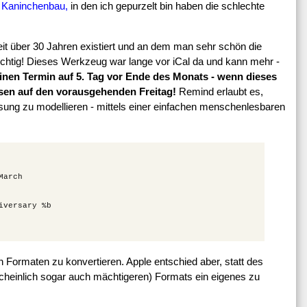
n
Kaninchenbau,
in den ich gepurzelt bin haben die schlechte
t über 30 Jahren existiert und an dem man sehr schön die
richtig! Dieses Werkzeug war lange vor iCal da und kann mehr -
inen Termin auf 5. Tag vor Ende des Monats - wenn dieses
ssen auf den vorausgehenden Freitag!
Remind erlaubt es,
ösung zu modellieren - mittels einer einfachen menschenlesbaren
arch

versary %b

n Formaten zu konvertieren. Apple entschied aber, statt des
rscheinlich sogar auch mächtigeren) Formats ein eigenes zu