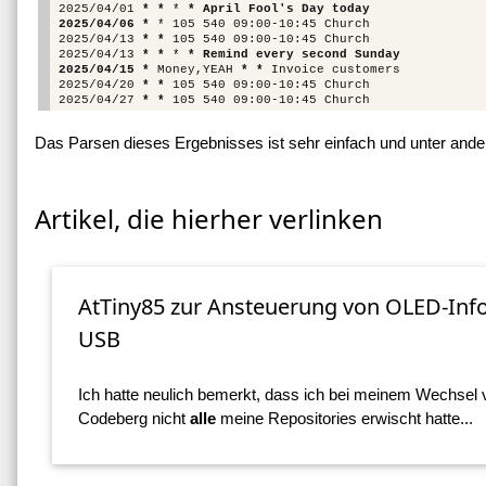
2025/04/01 
* *
 * 
* April Fool's Day today
2025/04/06 *
 * 105 540 09:00-10:45 Church

2025/04/13 
* *
 105 540 09:00-10:45 Church

2025/04/13 
* *
 * 
* Remind every second Sunday
2025/04/15 *
 Money,YEAH 
* *
 Invoice customers

2025/04/20 
* *
 105 540 09:00-10:45 Church

2025/04/27 
* *
Das Parsen dieses Ergebnisses ist sehr einfach und unter an
Artikel, die hierher verlinken
AtTiny85 zur Ansteuerung von OLED-Info
USB
Ich hatte neulich bemerkt, dass ich bei meinem Wechsel 
Codeberg nicht
alle
meine Repositories erwischt hatte...