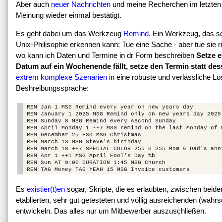
Aber auch
neuer Nachrichten
und meine Recherchen im letzte
Meinung wieder einmal bestätigt.
Es geht dabei um das Werkzeug
Remind.
Ein Werkzeug, das sei
Unix-Philisophie erkennen kann: Tue eine Sache - aber tue sie 
wo kann ich Daten und Termine in dr Form beschreiben
Setze e
Datum auf ein Wochenende fällt, setze den Termin statt de
extrem komplexe Szenarien
in eine robuste und verlässliche L
Beshreibungssprache:
REM Jan 1 MSG Remind every year on new years day

REM January 1 2025 MSG Remind only on new years day 2025

REM Sunday 8 MSG Remind every second Sunday

REM April Monday 1 --7 MSG remind on the last Monday of M
REM December 25 +30 MSG Christmas

REM March 13 MSG Steve's birthday

REM March 18 ++7 SPECIAL COLOR 255 0 255 Mom & Dad's anni
REM Apr 1 ++1 MSG April Fool's Day %b

REM Sun AT 9:00 DURATION 1:45 MSG Church

Es
existier(t)en
sogar, Skripte, die es erlaubten, zwischen beide
etablierten, sehr gut getesteten und völlig ausreichenden (wah
entwickeln. Das alles nur um Mitbewerber auszuschließen.