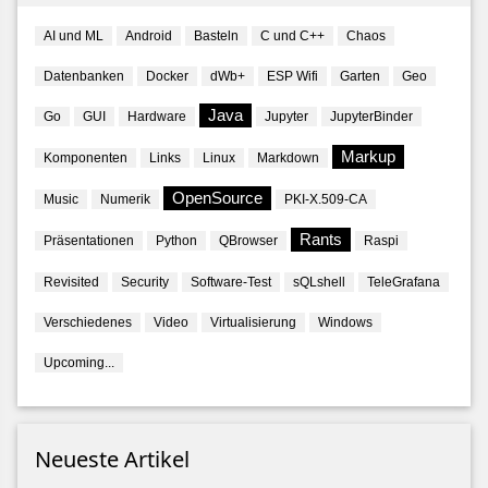
AI und ML
Android
Basteln
C und C++
Chaos
Datenbanken
Docker
dWb+
ESP Wifi
Garten
Geo
Java
Go
GUI
Hardware
Jupyter
JupyterBinder
Markup
Komponenten
Links
Linux
Markdown
OpenSource
Music
Numerik
PKI-X.509-CA
Rants
Präsentationen
Python
QBrowser
Raspi
Revisited
Security
Software-Test
sQLshell
TeleGrafana
Verschiedenes
Video
Virtualisierung
Windows
Upcoming...
Neueste Artikel