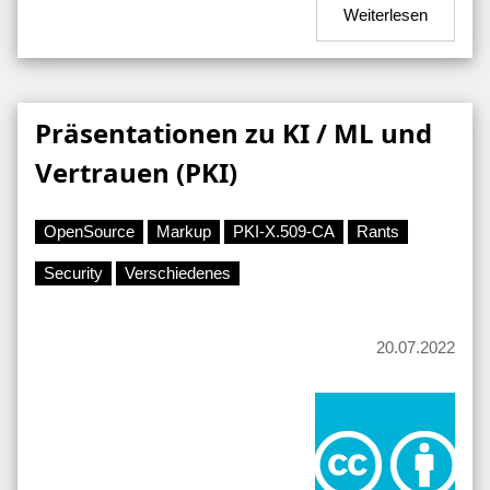
Weiterlesen
Präsentationen zu KI / ML und
Vertrauen (PKI)
OpenSource
Markup
PKI-X.509-CA
Rants
Security
Verschiedenes
20.07.2022