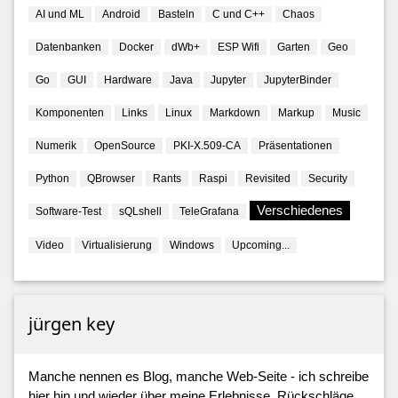
AI und ML
Android
Basteln
C und C++
Chaos
Datenbanken
Docker
dWb+
ESP Wifi
Garten
Geo
Go
GUI
Hardware
Java
Jupyter
JupyterBinder
Komponenten
Links
Linux
Markdown
Markup
Music
Numerik
OpenSource
PKI-X.509-CA
Präsentationen
Python
QBrowser
Rants
Raspi
Revisited
Security
Verschiedenes
Software-Test
sQLshell
TeleGrafana
Video
Virtualisierung
Windows
Upcoming...
jürgen key
Manche nennen es Blog, manche Web-Seite - ich schreibe
hier hin und wieder über meine Erlebnisse, Rückschläge