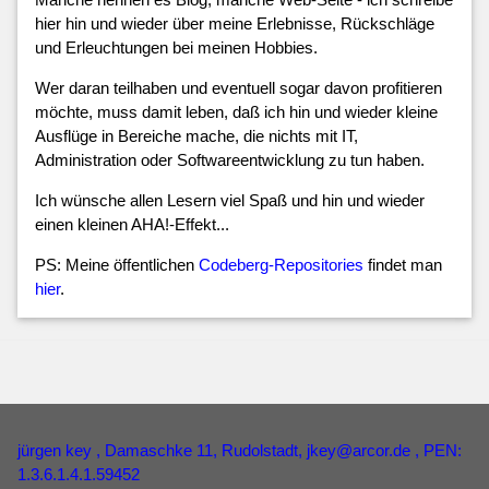
hier hin und wieder über meine Erlebnisse, Rückschläge
und Erleuchtungen bei meinen Hobbies.
Wer daran teilhaben und eventuell sogar davon profitieren
möchte, muss damit leben, daß ich hin und wieder kleine
Ausflüge in Bereiche mache, die nichts mit IT,
Administration oder Softwareentwicklung zu tun haben.
Ich wünsche allen Lesern viel Spaß und hin und wieder
einen kleinen AHA!-Effekt...
PS: Meine öffentlichen
Codeberg-Repositories
findet man
hier
.
jürgen key
, Damaschke 11, Rudolstadt,
jkey
@
arcor
.
de
, PEN:
1.3.6.1.4.1.59452