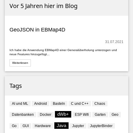
Vor 5 Jahren hier im Blog
GeoJSON in EBMap4D
31.07.2021
Ich habe die Anwendung EBMap4D einer Generalüberholung unterzogen und
neue Features hinzugefügt...
Weiterlesen
Tags
AI und ML
Android
Basteln
C und C++
Chaos
dWb+
Datenbanken
Docker
ESP Wifi
Garten
Geo
Java
Go
GUI
Hardware
Jupyter
JupyterBinder