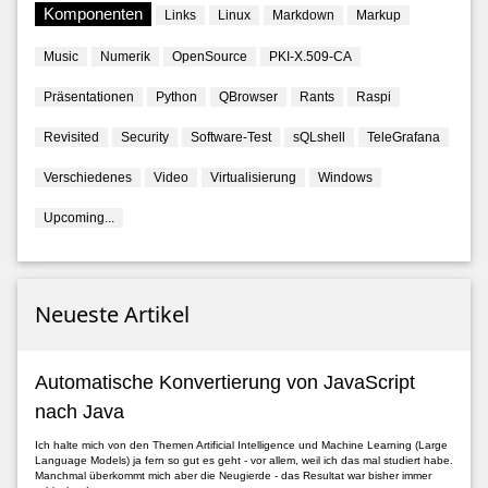
Komponenten
Links
Linux
Markdown
Markup
Music
Numerik
OpenSource
PKI-X.509-CA
Präsentationen
Python
QBrowser
Rants
Raspi
Revisited
Security
Software-Test
sQLshell
TeleGrafana
Verschiedenes
Video
Virtualisierung
Windows
Upcoming...
Neueste Artikel
Automatische Konvertierung von JavaScript
nach Java
Ich halte mich von den Themen Artificial Intelligence und Machine Learning (Large
Language Models) ja fern so gut es geht - vor allem, weil ich das mal studiert habe.
Manchmal überkommt mich aber die Neugierde - das Resultat war bisher immer