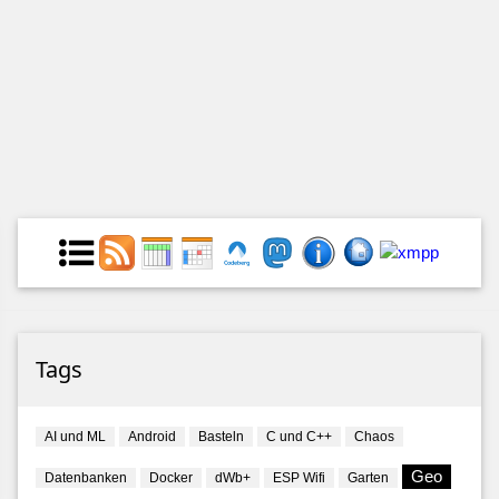
Tags
AI und ML
Android
Basteln
C und C++
Chaos
Geo
Datenbanken
Docker
dWb+
ESP Wifi
Garten