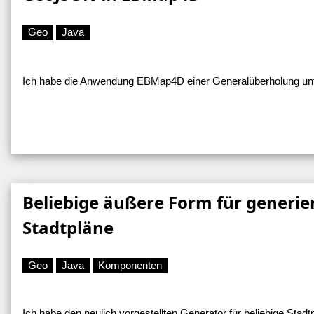
Geo
Java
Ich habe die Anwendung EBMap4D einer Generalüberholung unte
Beliebige äußere Form für generie
Stadtpläne
Geo
Java
Komponenten
Ich habe den neulich vorgestellten Generator für beliebige Sta