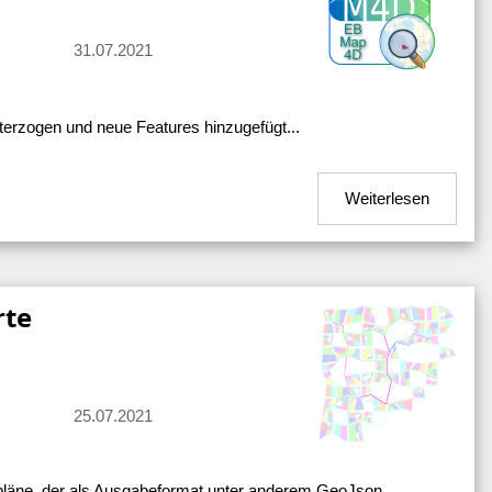
31.07.2021
rzogen und neue Features hinzugefügt...
Weiterlesen
rte
25.07.2021
dtpläne, der als Ausgabeformat unter anderem GeoJson