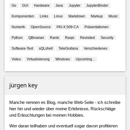
Go
GUI
Hardware
Java
Jupyter
JupyterBinder
Komponenten
Links
Linux
Markdown
Markup
Music
Numerik
OpenSource
PKI-X.509-CA
Präsentationen
Python
QBrowser
Rants
Raspi
Revisited
Security
Software-Test
sQLshell
TeleGrafana
Verschiedenes
Video
Virtualisierung
Windows
Upcoming...
jürgen key
Manche nennen es Blog, manche Web-Seite - ich schreibe
hier hin und wieder über meine Erlebnisse, Rückschläge
und Erleuchtungen bei meinen Hobbies.
Wer daran teilhaben und eventuell sogar davon profitieren